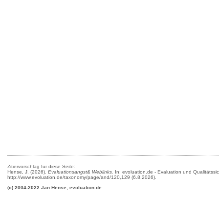
Zitiervorschlag für diese Seite:
Hense, J. (2026).
Evaluationsangst& Weblinks.
In: evoluation.de - Evaluation und Qualitätss
http://www.evoluation.de/taxonomy/page/and/120,129 (6.8.2026).
(c) 2004-2022 Jan Hense, evoluation.de