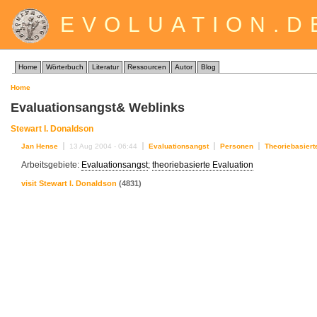
EVOLUATION.D
Home
Wörterbuch
Literatur
Ressourcen
Autor
Blog
Home
Evaluationsangst& Weblinks
Stewart I. Donaldson
Jan Hense
13 Aug 2004 - 06:44
Evaluationsangst
Personen
Theoriebasiert
Arbeitsgebiete:
Evaluationsangst
;
theoriebasierte Evaluation
visit Stewart I. Donaldson
(4831)