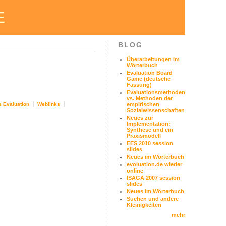
E
BLOG
Überarbeitungen im
Wörterbuch
Evaluation Board
Game (deutsche
Fassung)
Evaluationsmethoden
vs. Methoden der
empirischen
e Evaluation
Weblinks
Sozialwissenschaften
Neues zur
Implementation:
Synthese und ein
Praxismodell
EES 2010 session
slides
Neues im Wörterbuch
evoluation.de wieder
online
ISAGA 2007 session
slides
Neues im Wörterbuch
Suchen und andere
Kleinigkeiten
mehr