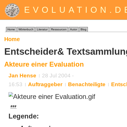
EVOLUATION.D
Home
Wörterbuch
Literatur
Ressourcen
Autor
Blog
Home
Entscheider& Textsammlun
Akteure einer Evaluation
Jan Hense
28 Jul 2004 -
16:53
Auftraggeber
Benachteiligte
Entsc
###
Legende: