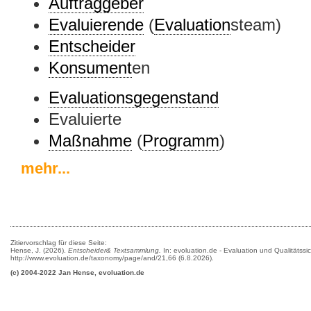
Auftraggeber
Evaluierende
(
Evaluation
steam)
Entscheider
Konsument
en
Evaluationsgegenstand
Evaluierte
Maßnahme
(
Programm
)
mehr...
Zitiervorschlag für diese Seite:
Hense, J. (2026).
Entscheider& Textsammlung.
In: evoluation.de - Evaluation und Qualitätss
http://www.evoluation.de/taxonomy/page/and/21,66 (6.8.2026).
(c) 2004-2022 Jan Hense, evoluation.de